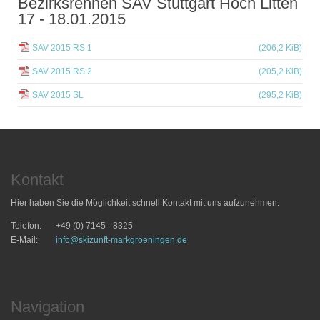
Bezirksrennen SAV Stuttgart Hoch Litten
17 - 18.01.2015
SAV 2015 RS 1
(206,2 KiB)
SAV 2015 RS 2
(205,2 KiB)
SAV 2015 SL
(295,2 KiB)
Kontakt
Hier haben Sie die Möglichkeit schnell Kontakt mit uns aufzunehmen.
Telefon:
+49 (0) 7145 - 8325
E-Mail:
info@skizunft-markgroeningen.de
Navigation